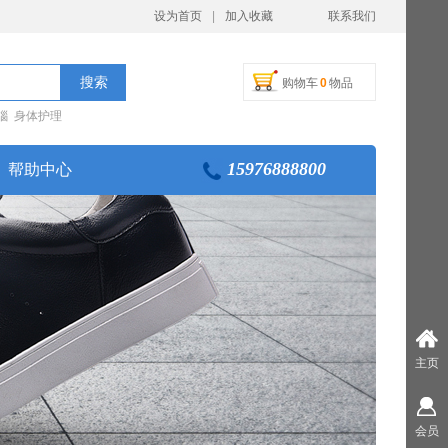
设为首页
|
加入收藏
联系我们
搜索
购物车
0
物品
瑙 身体护理
15976888800
帮助中心
主页
会员