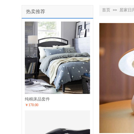
首页
居家日
>>
热卖推荐
纯棉床品套件
￥170.00