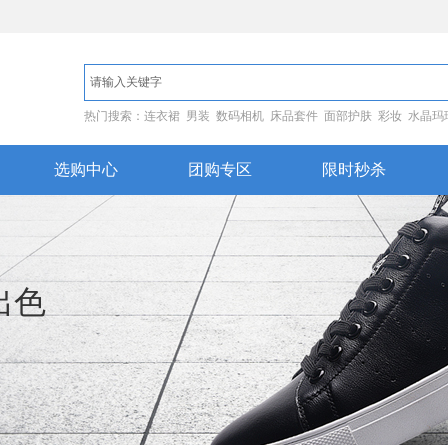
热门搜索：连衣裙 男装 数码相机 床品套件 面部护肤 彩妆 水晶玛
选购中心
团购专区
限时秒杀
出色