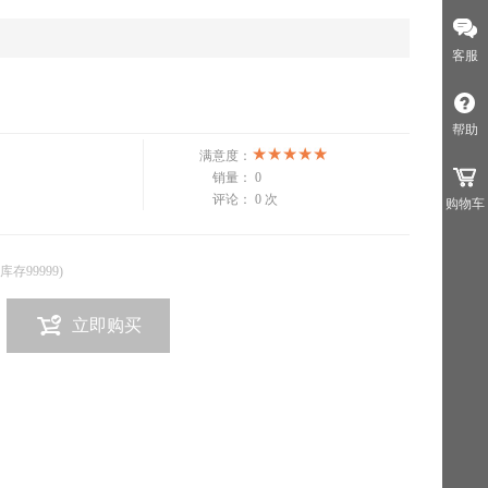
客服
帮助
满意度：
销量：
0
评论：
0 次
购物车
(库存
99999
)
立即购买