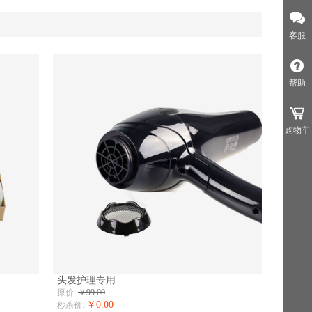
客服
帮助
购物车
头发护理专用
原价:
￥99.00
￥0.00
秒杀价: