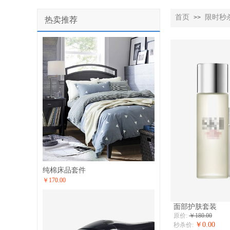
首页
限时秒
>>
热卖推荐
纯棉床品套件
￥170.00
面部护肤套装
原价:
￥180.00
￥0.00
秒杀价: