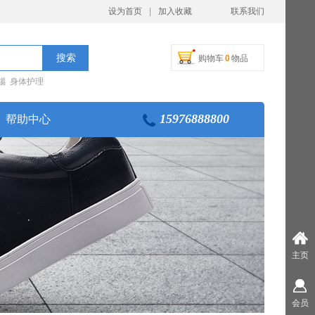
设为首页
|
加入收藏
联系我们
搜索
购物车
0
物品
瑙 身体护理
15976888800
帮助中心
主页
会员