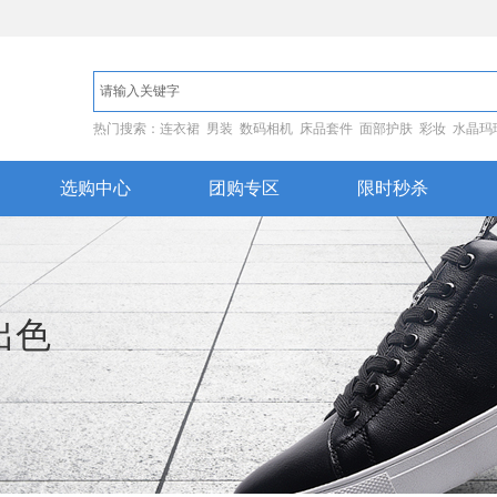
热门搜索：连衣裙 男装 数码相机 床品套件 面部护肤 彩妆 水晶玛
选购中心
团购专区
限时秒杀
出色