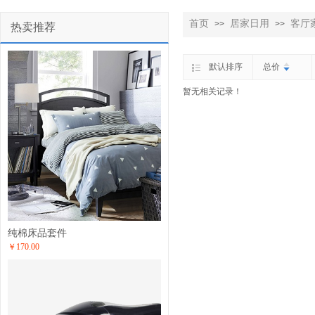
首页
居家日用
客厅
>>
>>
热卖推荐
默认排序
总价
暂无相关记录！
纯棉床品套件
￥170.00